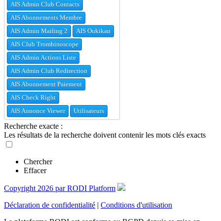
AIS Admin Club Contacts
AIS Abonnements Membre
AIS Admin Mailing 2
AIS Oukikan
AIS Club Trombinoscope
AIS Admin Actions Liste
AIS Admin Club Redirection
AIS Abonnement Paiement
AIS Check Right
AIS Annonce Viewer
Utilisateurs
Recherche exacte :
Les résultats de la recherche doivent contenir les mots clés exacts
Chercher
Effacer
Copyright 2026 par RODI Platform
Déclaration de confidentialité
|
Conditions d'utilisation