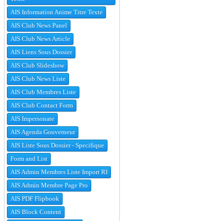
AIS Information Anime Titre Texte
AIS Club News Panel
AIS Club News Article
AIS Liens Sous Dossier
AIS Club Slideshow
AIS Club News Liste
AIS Club Membres Liste
AIS Club Contact Form
AIS Impersonate
AIS Agenda Gouverneur
AIS Liste Sous Dossier - Specifique
Form and List
AIS Admin Membres Liste Import RI
AIS Admin Membre Page Pro
AIS PDF Flipbook
AIS Block Content