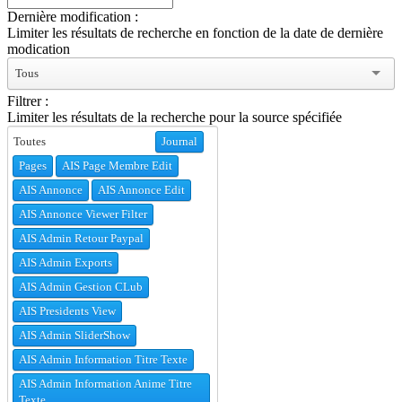
Dernière modification :
Limiter les résultats de recherche en fonction de la date de dernière
modication
Tous
Filtrer :
Limiter les résultats de la recherche pour la source spécifiée
Journal
Pages
AIS Page Membre Edit
AIS Annonce
AIS Annonce Edit
AIS Annonce Viewer Filter
AIS Admin Retour Paypal
AIS Admin Exports
AIS Admin Gestion CLub
AIS Presidents View
AIS Admin SliderShow
AIS Admin Information Titre Texte
AIS Admin Information Anime Titre
Texte