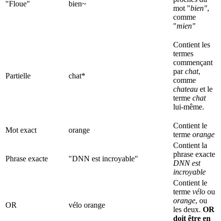
"Floue"
bien~
mot "
bien"
,
comme
"
mien"
Contient les
termes
commençant
par
chat
,
Partielle
chat*
comme
chateau
et le
terme
chat
lui-même.
Contient le
Mot exact
orange
terme
orange
Contient la
phrase exacte
Phrase exacte
"DNN est incroyable"
DNN est
incroyable
Contient le
terme
vélo
ou
orange
, ou
OR
vélo orange
les deux.
OR
doit être en