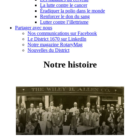
La lutte contre le cancer
Éradiquer la polio dans le monde
Renforcer le don du sang
Lutter contre l’illettrisme
Partager avec nous
Nos communications sur Facebook
Le District 1670 sur LinkedIn
Notre magazine RotaryMag
Nouvelles du District
Notre histoire