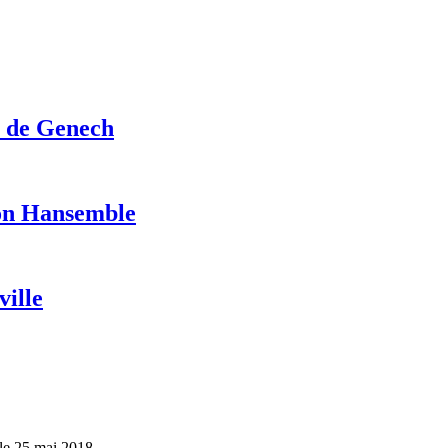
s de Genech
tion Hansemble
ville
le 25 mai 2018.