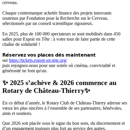
cerveau.
Chaque contremarque achetée finance des projets innovants
soutenus par Fondation pour la Recherche sur le Cerveau,
sélectionnés par un conseil scientifique rigoureux.
En 2025, plus de 100 000 spectateurs se sont mobilisés dans 450
salles pour Espoir en Tête : à votre tour de faire partie de cette
chaîne de solidarité !
𝗥𝗲́𝘀𝗲𝗿𝘃𝗲𝘇 𝘃𝗼𝘀 𝗽𝗹𝗮𝗰𝗲𝘀 𝗱𝗲̀𝘀 𝗺𝗮𝗶𝗻𝘁𝗲𝗻𝗮𝗻𝘁
sur
https://tickets.espoir-en-tete.org/
puis rejoignez-nous pour une soirée où cinéma, convivialité et
générosité ne font qu'un.
✨ 2025 s’achève & 2026 commence au
Rotary de Château-Thierry✨
En ce début d’année, le Rotary Club de Château-Thierry adresse ses
vœux les plus sincères à l’ensemble de ses partenaires, bénévoles,
amis et soutiens.
Que 2026 soit placée sous le signe du bon sens, du discernement et
d’un engagement toujours plus fort au service des autres.