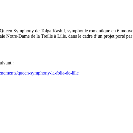
a Queen Symphony de Tolga Kashif, symphonie romantique en 6 mouvement
le Notre-Dame de la Treille à Lille, dans le cadre d’un projet porté par
uivant :
enements/queen-symphony-la-folia-de-lille